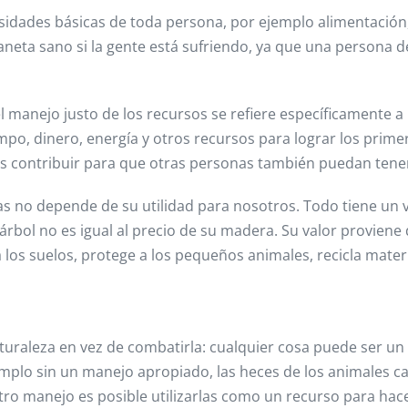
esidades básicas de toda persona, por ejemplo alimentación
aneta sano si la gente está sufriendo, ya que una persona 
l manejo justo de los recursos se refiere específicamente a
empo, dinero, energía y otros recursos para lograr los prim
es contribuir para que otras personas también puedan tener
osas no depende de su utilidad para nosotros. Todo tiene un 
árbol no es igual al precio de su madera. Su valor proviene d
los suelos, protege a los pequeños animales, recicla materi
 naturaleza en vez de combatirla: cualquier cosa puede ser 
emplo sin un manejo apropiado, las heces de los animales c
otro manejo es posible utilizarlas como un recurso para hace