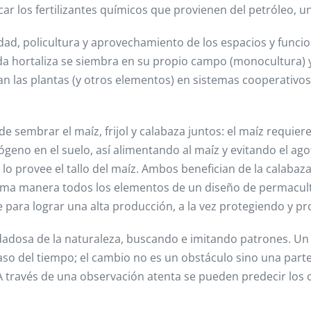
icar los fertilizantes químicos que provienen del petróleo, 
dad, policultura y aprovechamiento de los espacios y funci
da hortaliza se siembra en su propio campo (monocultura) y 
an las plantas (y otros elementos) en sistemas cooperativ
 sembrar el maíz, frijol y calabaza juntos: el maíz requiere
trógeno en el suelo, así alimentando al maíz y evitando el a
o lo provee el tallo del maíz. Ambos benefician de la calab
misma manera todos los elementos de un diseño de permacu
para lograr una alta producción, a la vez protegiendo y pr
dadosa de la naturaleza, buscando e imitando patrones. Un
so del tiempo; el cambio no es un obstáculo sino una parte 
A través de una observación atenta se pueden predecir los 